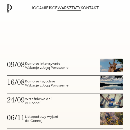
JOGA
MIEJSCE
WARSZTATY
KONTAKT
09/08
Komorze intensywnie
Wakacje z Jogą Poruszenie
16/08
Komorze łagodnie
Wakacje z Jogą Poruszenie
24/09
Wrześniowe dni
w Gonnej
06/11
Listopadowy wyjazd
do Gonnej